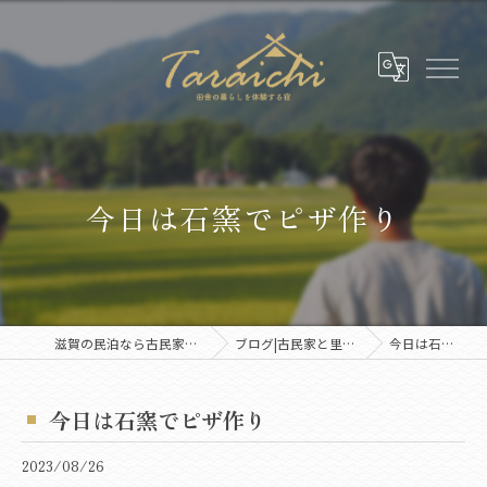
今日は石窯でピザ作り
滋賀の民泊なら古民家1棟貸切のたらいち邸
ブログ|古民家と里山の暮らしを発信
今日は石窯でピザ作り
今日は石窯でピザ作り
2023/08/26